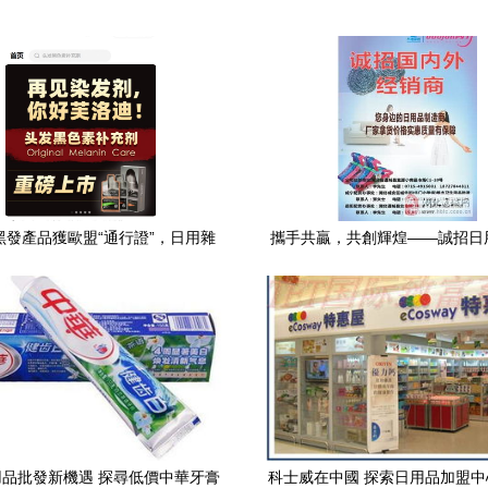
黑發產品獲歐盟“通行證”，日用雜
攜手共贏，共創輝煌——誠招日
品賽道迎來科技新貴
商
品批發新機遇 探尋低價中華牙膏
科士威在中國 探索日用品加盟