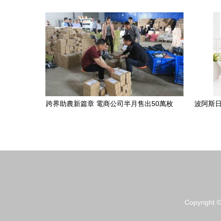
品銷售啟示錄
跨界助農新篇章 電商公司半月售出50萬枚
波阿斯日
雞蛋，日用雜品銷售模式引關注
Copyright 