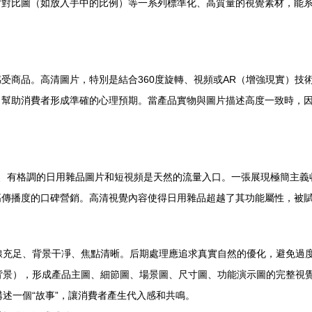
寸對比圖（如放入手中的比例）等一系列標準化、高質量的視覺素材，能
受商品。高清圖片，特別是結合360度旋轉、視頻或AR（增強現實）技
幫助消費者形成準確的心理預期。當產品實物與圖片描述高度一致時，因
，精美、有格調的日用雜品圖片和短視頻是天然的流量入口。一張展現極簡
高傳播度的口碑營銷。高清視覺內容使得日用雜品超越了其功能屬性，被
線充足、背景干凈、焦點清晰。后期處理應追求真實自然的優化，避免過
背景），形成產品主圖、細節圖、場景圖、尺寸圖、功能演示圖的完整視
述一個“故事”，讓消費者產生代入感和共鳴。