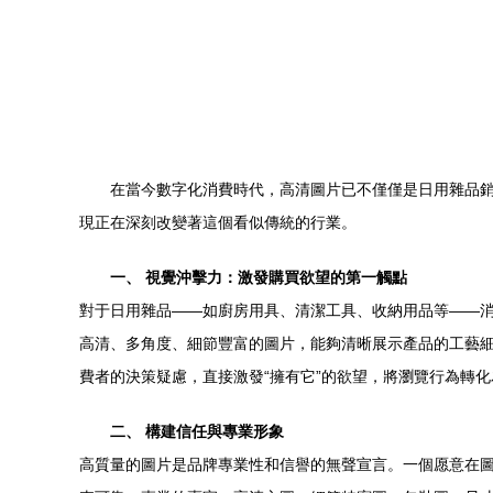
在當今數字化消費時代，高清圖片已不僅僅是日用雜品
現正在深刻改變著這個看似傳統的行業。
一、 視覺沖擊力：激發購買欲望的第一觸點
對于日用雜品——如廚房用具、清潔工具、收納用品等——
高清、多角度、細節豐富的圖片，能夠清晰展示產品的工藝
費者的決策疑慮，直接激發“擁有它”的欲望，將瀏覽行為轉
二、 構建信任與專業形象
高質量的圖片是品牌專業性和信譽的無聲宣言。一個愿意在